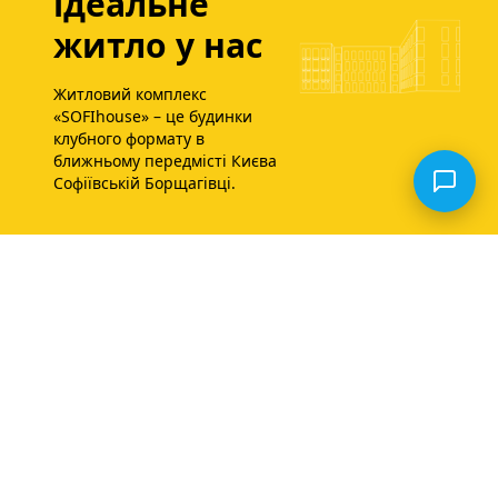
ідеальне
житло у нас
Житловий комплекс
«SOFIhouse» – це будинки
клубного формату в
ближньому передмісті Києва
Софіївській Борщагівці.
Залиште заявку
Відправити
Швидкий дзвінок протягом 10 хв.