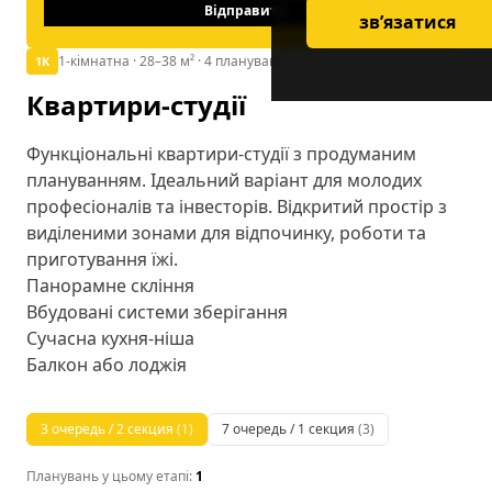
Відправити
зв’язатися
1-кімнатна
· 28–38 м²
· 4 планувань
1К
Квартири-студії
Функціональні квартири-студії з продуманим
плануванням. Ідеальний варіант для молодих
професіоналів та інвесторів. Відкритий простір з
виділеними зонами для відпочинку, роботи та
приготування їжі.
Панорамне скління
Вбудовані системи зберігання
Сучасна кухня-ніша
Балкон або лоджія
3 очередь / 2 секция
(
1
)
7 очередь / 1 секция
(
3
)
Планувань у цьому етапі:
1