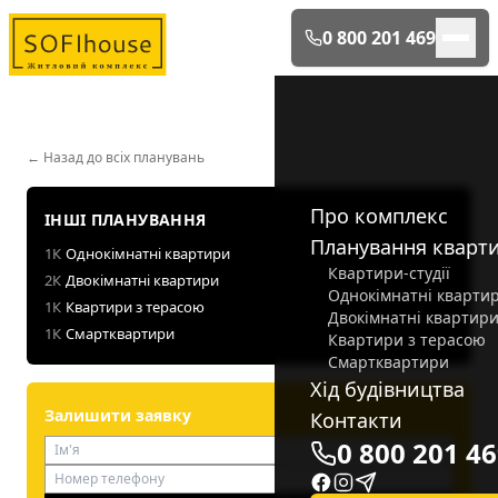
0 800 201 469
← Назад до всіх планувань
Про комплекс
ІНШІ ПЛАНУВАННЯ
Планування кварт
1К
Однокімнатні квартири
Квартири-студії
2К
Двокімнатні квартири
Однокімнатні кварти
1К
Квартири з терасою
Двокімнатні квартир
1К
Смартквартири
Квартири з терасою
Смартквартири
Хід будівництва
Залишити заявку
Контакти
0 800 201 4